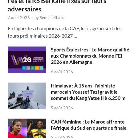
Fès et la RS Berkane fixés sur leurs
adversaires
7 août 2026
-
by
Semlali Khalid
En Ligue des champions de la CAF, le tirage au sort des
tours préliminaires 2026-2027 …
Sports Équestres : Le Maroc qualifié
aux Championnats du Monde FEI
2026 en Allemagne
6 août 2026
Himalaya : À 15 ans, l’alpiniste
marocain Youssef Tazi gravit le
sommet du Kang Yatse II à 6.250 m
5 août 2026
CAN féminine : Le Maroc affronte
l’Afrique du Sud en quarts de finale
5 août 2026