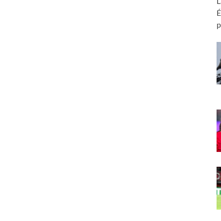
L
É
p