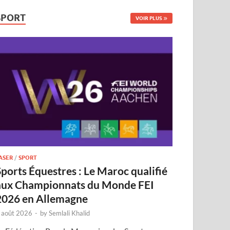
SPORT
VOIR PLUS
ASER
/
SPORT
Sports Équestres : Le Maroc qualifié
aux Championnats du Monde FEI
2026 en Allemagne
 août 2026
-
by
Semlali Khalid