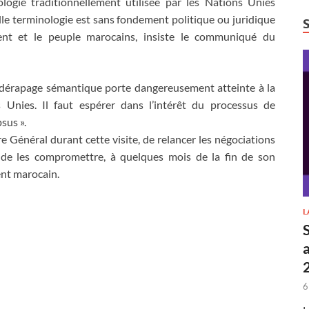
logie traditionnellement utilisée par les Nations Unies
elle terminologie est sans fondement politique ou juridique
ent et le peuple marocains, insiste le communiqué du
e dérapage sémantique porte dangereusement atteinte à la
s Unies. Il faut espérer dans l’intérêt du processus de
psus ».
ire Général durant cette visite, de relancer les négociations
e de les compromettre, à quelques mois de la fin de son
nt marocain.
L
6