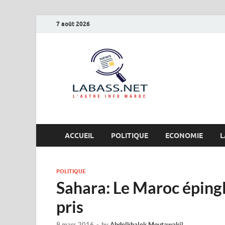
7 août 2026
Labas
L’autre info Maro
ACCUEIL
POLITIQUE
ECONOMIE
L
POLITIQUE
Sahara: Le Maroc éping
pris
9 mars 2016
-
by
Abdelkhalek Moutawakil