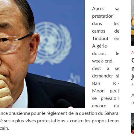
Après sa
prestation
dans les
camps de
Tindouf en
Algérie
A
durant le
week-end,
c’est à se
demander si
Ban Ki-
6
Moon peut
A
se prévaloir
m
encore du
stance onusienne pour le règlement de la question du Sahara.
 ses « plus vives protestations » contre les propos tenus
cain.