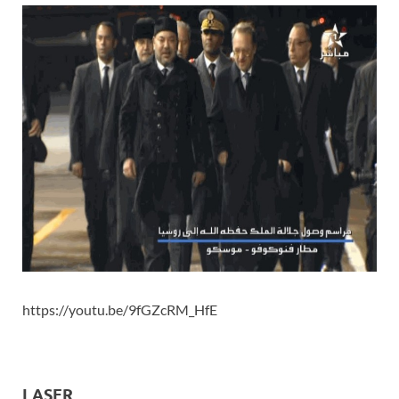
https://youtu.be/9fGZcRM_HfE
LASER