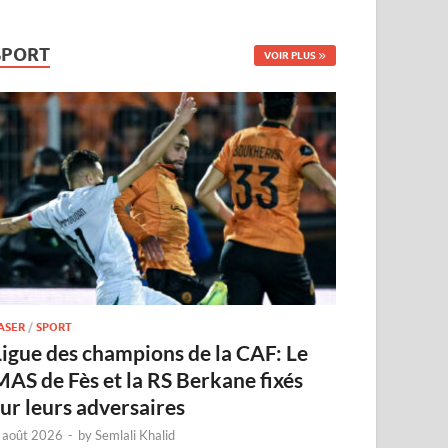
SPORT
VOIR PLUS
ASER
/
SPORT
Ligue des champions de la CAF: Le
MAS de Fès et la RS Berkane fixés
sur leurs adversaires
 août 2026
-
by
Semlali Khalid