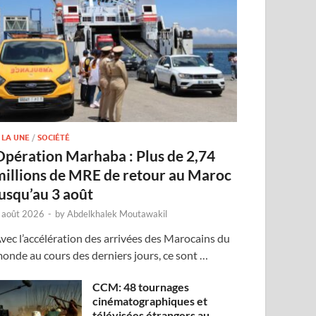
 LA UNE
/
SOCIÉTÉ
Opération Marhaba : Plus de 2,74
millions de MRE de retour au Maroc
jusqu’au 3 août
 août 2026
-
by
Abdelkhalek Moutawakil
vec l’accélération des arrivées des Marocains du
onde au cours des derniers jours, ce sont …
CCM: 48 tournages
cinématographiques et
télévisées étrangers au