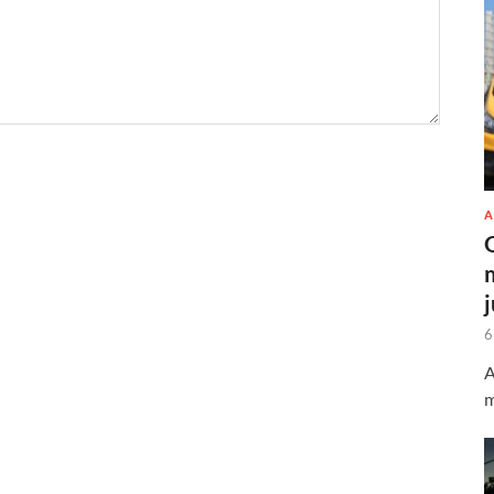
A
6
A
m