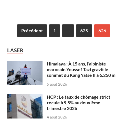
Précédent
1
…
625
626
LASER
Himalaya : À 15 ans, l’alpiniste
marocain Youssef Tazi gravit le
sommet du Kang Yatse II à 6.250 m
5 août 2026
HCP : Le taux de chômage strict
recule à 9,5% au deuxième
trimestre 2026
4 août 2026