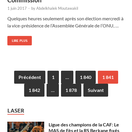
1 juin 2017
-
by
Abdelkhalek Moutawakil
Quelques heures seulement après son élection mercredi à
la vice-présidence de l’Assemblée Générale de l’ONU, …
LIRE PLUS
Précédent
1
…
1 840
1 841
1 842
…
1 878
Suivant
LASER
Ligue des champions de la CAF: Le
MAS de Fès et la RS Berkane fixés