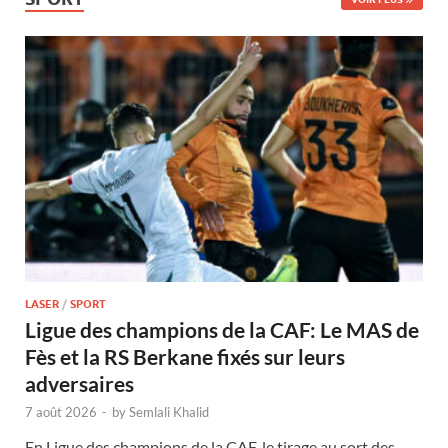
LASER
/
SPORT
Ligue des champions de la CAF: Le MAS de
Fès et la RS Berkane fixés sur leurs
adversaires
7 août 2026
-
by
Semlali Khalid
En Ligue des champions de la CAF, le tirage au sort des