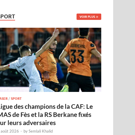
SPORT
VOIR PLUS
ASER
/
SPORT
Ligue des champions de la CAF: Le
MAS de Fès et la RS Berkane fixés
sur leurs adversaires
 août 2026
-
by
Semlali Khalid