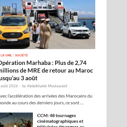
 LA UNE
/
SOCIÉTÉ
Opération Marhaba : Plus de 2,74
millions de MRE de retour au Maroc
jusqu’au 3 août
 août 2026
-
by
Abdelkhalek Moutawakil
vec l’accélération des arrivées des Marocains du
onde au cours des derniers jours, ce sont …
CCM: 48 tournages
cinématographiques et
télévisées étrangers au