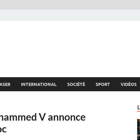
s.net
c
ASER
INTERNATIONAL
SOCIÉTÉ
SPORT
VIDÉOS
ohammed V annonce
oc