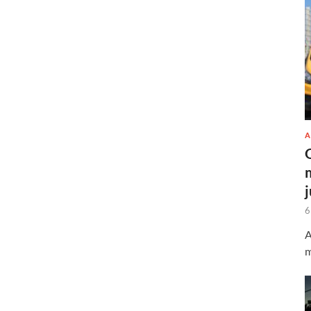
A
6
A
m