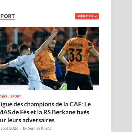
SPORT
VOIR PLUS
ASER
/
SPORT
Ligue des champions de la CAF: Le
MAS de Fès et la RS Berkane fixés
sur leurs adversaires
 août 2026
-
by
Semlali Khalid