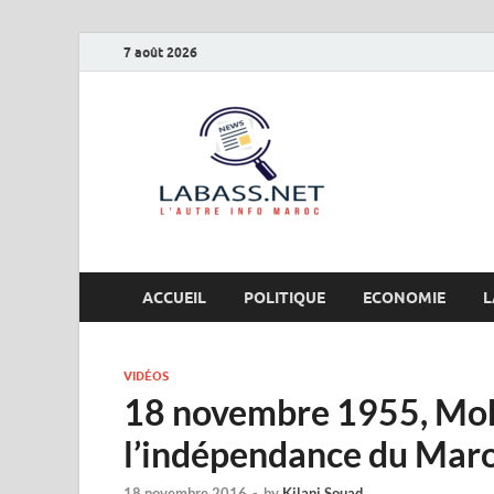
7 août 2026
Labas
L’autre info Maro
ACCUEIL
POLITIQUE
ECONOMIE
L
VIDÉOS
18 novembre 1955, M
l’indépendance du Mar
18 novembre 2016
-
by
Kilani Souad