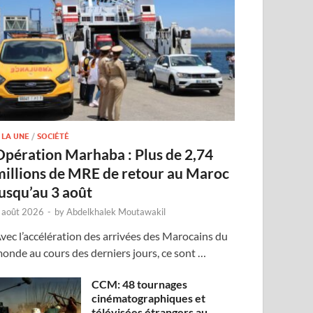
 LA UNE
/
SOCIÉTÉ
Opération Marhaba : Plus de 2,74
millions de MRE de retour au Maroc
jusqu’au 3 août
 août 2026
-
by
Abdelkhalek Moutawakil
vec l’accélération des arrivées des Marocains du
onde au cours des derniers jours, ce sont …
CCM: 48 tournages
cinématographiques et
télévisées étrangers au