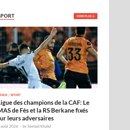
SPORT
VOIR PLUS
ASER
/
SPORT
Ligue des champions de la CAF: Le
MAS de Fès et la RS Berkane fixés
sur leurs adversaires
 août 2026
-
by
Semlali Khalid