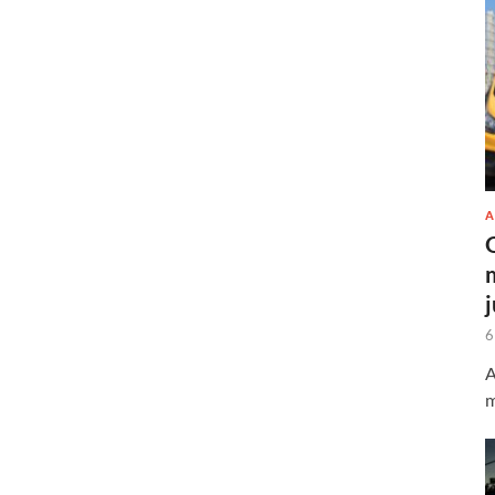
A
6
A
m