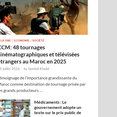
 LA UNE
/
ECONOMIE
/
SOCIÉTÉ
CCM: 48 tournages
cinématographiques et télévisées
étrangers au Maroc en 2025
9 juillet 2026
-
by
Semlali Khalid
émoignage de l’importance grandissante du
aroc comme destination de tournage prisée par
es grands producteurs …
Médicaments : Le
gouvernement adopte un
texte sur le prix public de