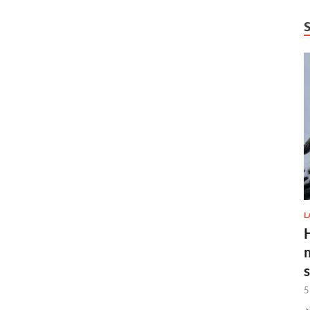
L
H
5