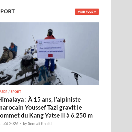
SPORT
VOIR PLUS
ASER
/
SPORT
imalaya : À 15 ans, l’alpiniste
marocain Youssef Tazi gravit le
sommet du Kang Yatse II à 6.250 m
 août 2026
-
by
Semlali Khalid