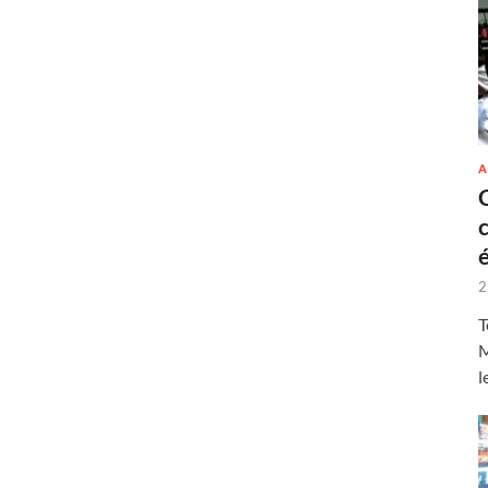
A
2
T
M
l