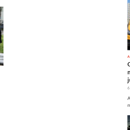
A
6
A
m