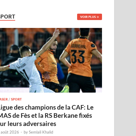
SPORT
VOIR PLUS
ASER
/
SPORT
Ligue des champions de la CAF: Le
MAS de Fès et la RS Berkane fixés
sur leurs adversaires
 août 2026
-
by
Semlali Khalid