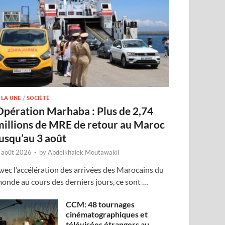
 LA UNE
/
SOCIÉTÉ
Opération Marhaba : Plus de 2,74
millions de MRE de retour au Maroc
jusqu’au 3 août
 août 2026
-
by
Abdelkhalek Moutawakil
vec l’accélération des arrivées des Marocains du
onde au cours des derniers jours, ce sont …
CCM: 48 tournages
cinématographiques et
télévisées étrangers au