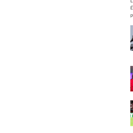
L
É
p