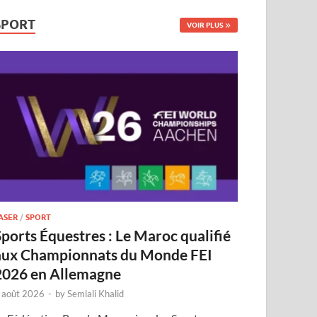
SPORT
VOIR PLUS
ASER
/
SPORT
Sports Équestres : Le Maroc qualifié
aux Championnats du Monde FEI
2026 en Allemagne
 août 2026
-
by
Semlali Khalid