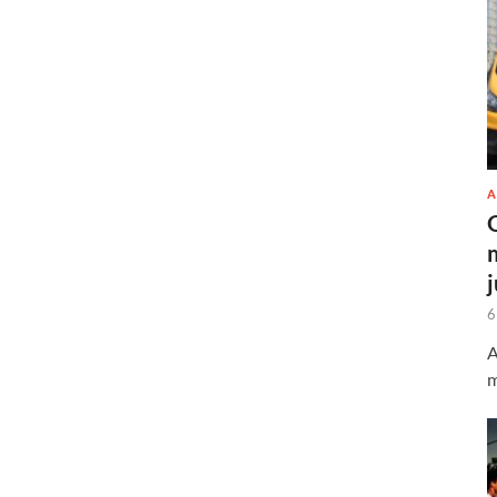
A
6
A
m