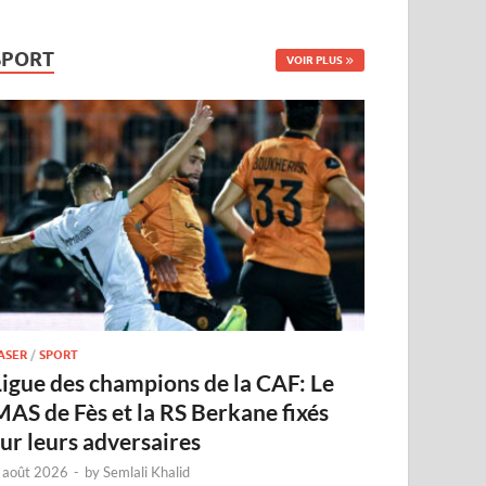
SPORT
VOIR PLUS
ASER
/
SPORT
Ligue des champions de la CAF: Le
MAS de Fès et la RS Berkane fixés
sur leurs adversaires
 août 2026
-
by
Semlali Khalid