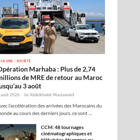
 LA UNE
/
SOCIÉTÉ
Opération Marhaba : Plus de 2,74
millions de MRE de retour au Maroc
jusqu’au 3 août
 août 2026
-
by
Abdelkhalek Moutawakil
vec l’accélération des arrivées des Marocains du
onde au cours des derniers jours, ce sont …
CCM: 48 tournages
cinématographiques et
télévisées étrangers au