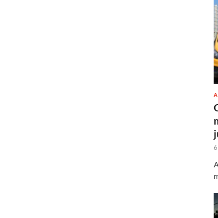
A
6
A
m