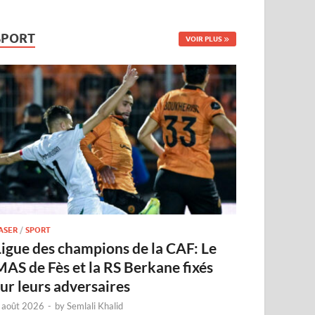
SPORT
VOIR PLUS
ASER
/
SPORT
Ligue des champions de la CAF: Le
MAS de Fès et la RS Berkane fixés
sur leurs adversaires
 août 2026
-
by
Semlali Khalid