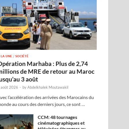
 LA UNE
/
SOCIÉTÉ
Opération Marhaba : Plus de 2,74
millions de MRE de retour au Maroc
jusqu’au 3 août
 août 2026
-
by
Abdelkhalek Moutawakil
vec l’accélération des arrivées des Marocains du
onde au cours des derniers jours, ce sont …
CCM: 48 tournages
cinématographiques et
télévisées étrangers au