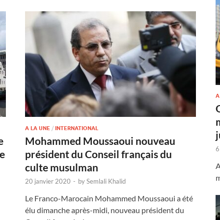
A
A LA UNE
/
INTERNATIONAL
e
Mohammed Moussaoui nouveau
6
e
président du Conseil français du
A
culte musulman
m
20 janvier 2020
-
by
Semlali Khalid
Le Franco-Marocain Mohammed Moussaoui a été
élu dimanche après-midi, nouveau président du