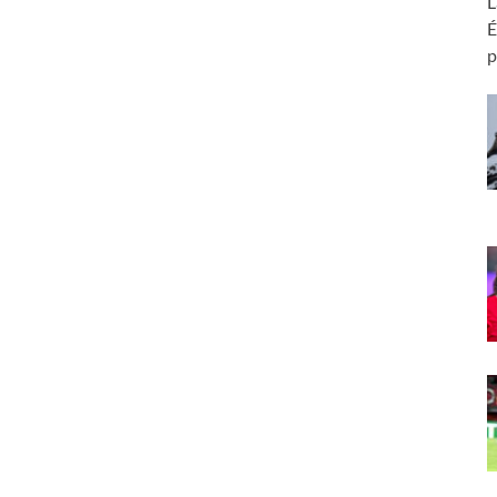
L
É
p