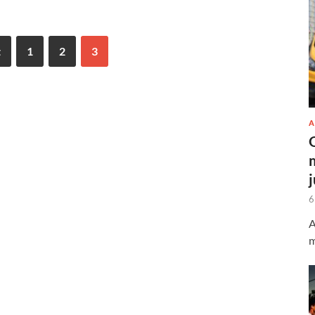
t
1
2
3
A
6
A
m