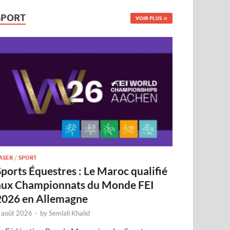
SPORT
VOIR PLUS
ASER
/
SPORT
Sports Équestres : Le Maroc qualifié
aux Championnats du Monde FEI
2026 en Allemagne
 août 2026
-
by
Semlali Khalid