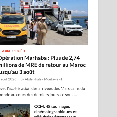
 LA UNE
/
SOCIÉTÉ
Opération Marhaba : Plus de 2,74
millions de MRE de retour au Maroc
jusqu’au 3 août
 août 2026
-
by
Abdelkhalek Moutawakil
vec l’accélération des arrivées des Marocains du
onde au cours des derniers jours, ce sont …
CCM: 48 tournages
cinématographiques et
télévisées étrangers au