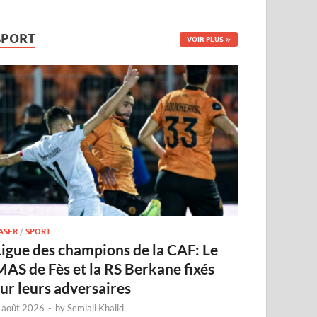
SPORT
VOIR PLUS
ASER
/
SPORT
Ligue des champions de la CAF: Le
MAS de Fès et la RS Berkane fixés
sur leurs adversaires
 août 2026
-
by
Semlali Khalid