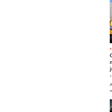
A
6
A
m