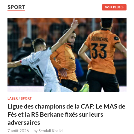
SPORT
VOIR PLUS
LASER
/
SPORT
Ligue des champions de la CAF: Le MAS de
Fès et la RS Berkane fixés sur leurs
adversaires
7 août 2026
-
by
Semlali Khalid