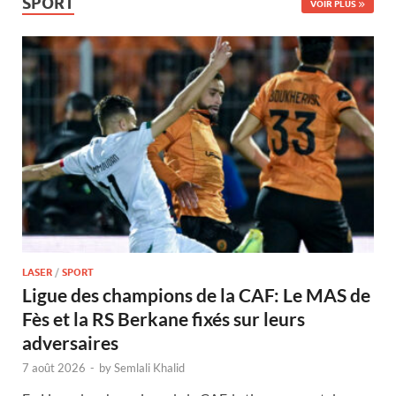
SPORT
VOIR PLUS
LASER
/
SPORT
Ligue des champions de la CAF: Le MAS de
Fès et la RS Berkane fixés sur leurs
adversaires
7 août 2026
-
by
Semlali Khalid