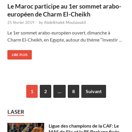
Le Maroc participe au 1er sommet arabo-
européen de Charm El-Cheikh
25 février 2019
-
by
Abdelkhalek Moutawakil
Le 1er sommet arabo-européen ouvert, dimanche à
Charm El-Cheikh, en Egypte, autour du thème “Investir …
LIRE PLUS
1
2
…
8
Suivant
LASER
Ligue des champions de la CAF: Le
MAS de Fès et la RS Berkane fixés