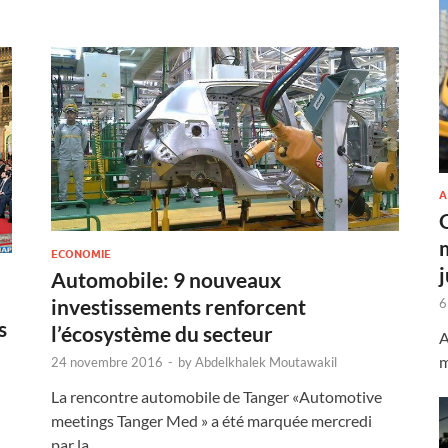
A
ECONOMIE
Automobile: 9 nouveaux
investissements renforcent
6
s
l’écosystème du secteur
A
m
24 novembre 2016
-
by
Abdelkhalek Moutawakil
La rencontre automobile de Tanger «Automotive
meetings Tanger Med » a été marquée mercredi
par la …