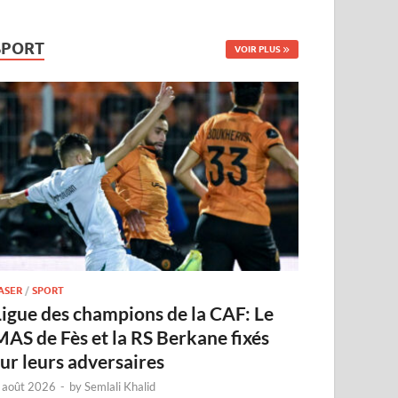
SPORT
VOIR PLUS
ASER
/
SPORT
Ligue des champions de la CAF: Le
MAS de Fès et la RS Berkane fixés
sur leurs adversaires
 août 2026
-
by
Semlali Khalid