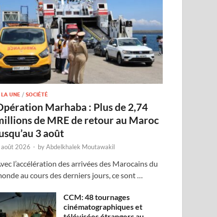
 LA UNE
/
SOCIÉTÉ
Opération Marhaba : Plus de 2,74
millions de MRE de retour au Maroc
jusqu’au 3 août
 août 2026
-
by
Abdelkhalek Moutawakil
vec l’accélération des arrivées des Marocains du
onde au cours des derniers jours, ce sont …
CCM: 48 tournages
cinématographiques et
télévisées étrangers au