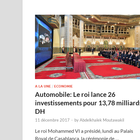
A LA UNE
/
ECONOMIE
Automobile: Le roi lance 26
investissements pour 13,78 milliard
DH
11 décembre 2017
-
by
Abdelkhalek Moutawakil
Le roi Mohammed VI a présidé, lundi au Palais
Royal de Casablanca, la cérémonie de …