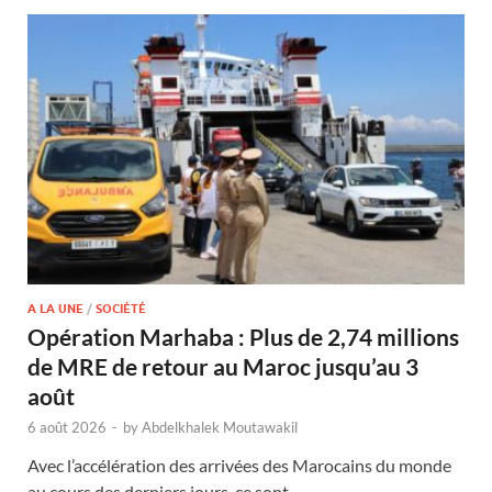
A LA UNE
/
SOCIÉTÉ
Opération Marhaba : Plus de 2,74 millions
de MRE de retour au Maroc jusqu’au 3
août
6 août 2026
-
by
Abdelkhalek Moutawakil
Avec l’accélération des arrivées des Marocains du monde
au cours des derniers jours, ce sont …