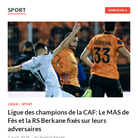
SPORT
VOIR PLUS
LASER
/
SPORT
Ligue des champions de la CAF: Le MAS de
Fès et la RS Berkane fixés sur leurs
adversaires
7 août 2026
-
by
Semlali Khalid