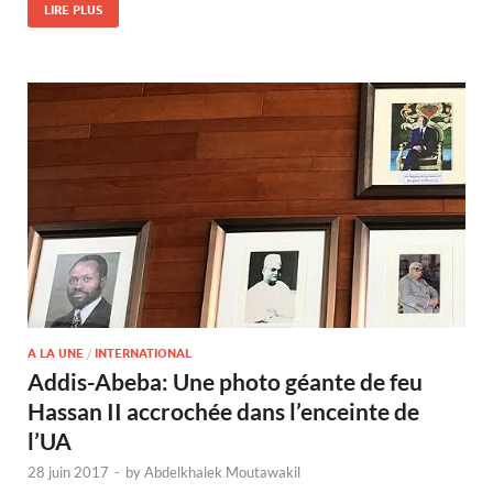
LIRE PLUS
A LA UNE
/
INTERNATIONAL
Addis-Abeba: Une photo géante de feu
Hassan II accrochée dans l’enceinte de
l’UA
28 juin 2017
-
by
Abdelkhalek Moutawakil