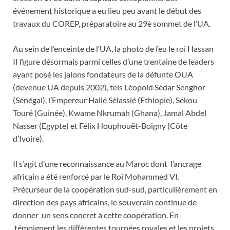
événement historique a eu lieu peu avant le début des
travaux du COREP, préparatoire au 29è sommet de l’UA.
Au sein de l’enceinte de l’UA, la photo de feu le roi Hassan
II figure désormais parmi celles d’une trentaine de leaders
ayant posé les jalons fondateurs de la défunte OUA
(devenue UA depuis 2002), tels Léopold Sédar Senghor
(Sénégal), l’Empereur Hailé Sélassié (Ethiopie), Sékou
Touré (Guinée), Kwame Nkrumah (Ghana), Jamal Abdel
Nasser (Egypte) et Félix Houphouët-Boigny (Côte
d’Ivoire).
Il s’agit d’une reconnaissance au Maroc dont l’ancrage
africain a été renforcé par le Roi Mohammed VI.
Précurseur de la coopération sud-sud, particulièrement en
direction des pays africains, le souverain continue de
donner un sens concret à cette coopération. En
témoignent les différentes tournées royales et les projets