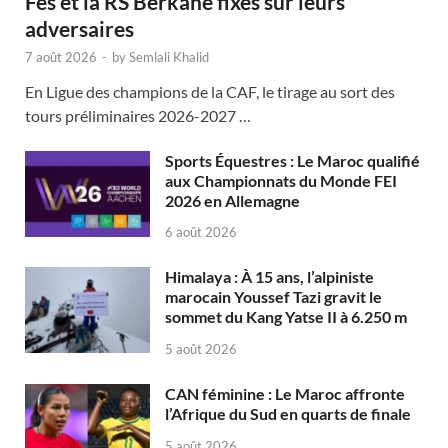
Fès et la RS Berkane fixés sur leurs
adversaires
7 août 2026
-
by
Semlali Khalid
En Ligue des champions de la CAF, le tirage au sort des
tours préliminaires 2026-2027 …
Sports Équestres : Le Maroc qualifié
aux Championnats du Monde FEI
2026 en Allemagne
6 août 2026
Himalaya : À 15 ans, l’alpiniste
marocain Youssef Tazi gravit le
sommet du Kang Yatse II à 6.250 m
5 août 2026
CAN féminine : Le Maroc affronte
l’Afrique du Sud en quarts de finale
5 août 2026