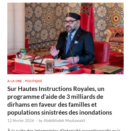
A LA UNE
/
POLITIQUE
Sur Hautes Instructions Royales, un
programme d’aide de 3 milliards de
dirhams en faveur des familles et
populations sinistrées des inondations
12 février 2026
-
by
Abdelkhalek Moutawakil
À la suite des intempéries d’intensité exceptionnelle qu’a