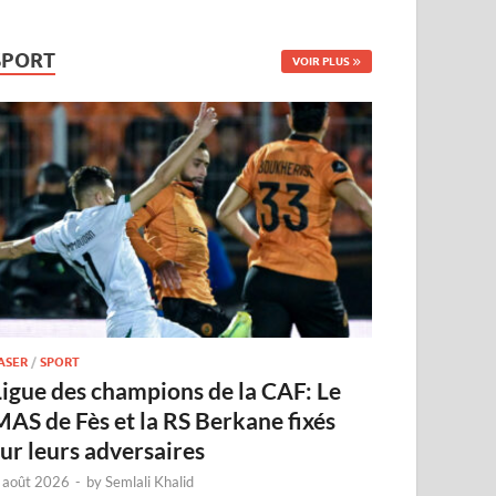
SPORT
VOIR PLUS
ASER
/
SPORT
Ligue des champions de la CAF: Le
MAS de Fès et la RS Berkane fixés
sur leurs adversaires
 août 2026
-
by
Semlali Khalid