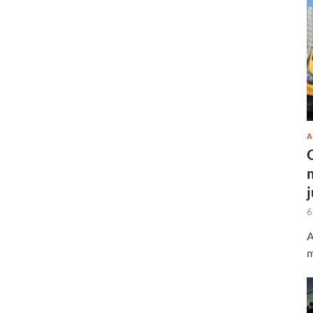
A
6
A
m