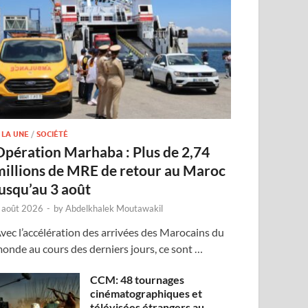
 LA UNE
/
SOCIÉTÉ
Opération Marhaba : Plus de 2,74
millions de MRE de retour au Maroc
jusqu’au 3 août
 août 2026
-
by
Abdelkhalek Moutawakil
vec l’accélération des arrivées des Marocains du
onde au cours des derniers jours, ce sont …
CCM: 48 tournages
cinématographiques et
télévisées étrangers au