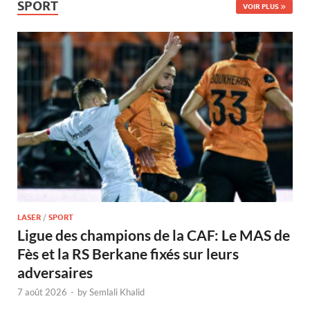
SPORT
VOIR PLUS
LASER
/
SPORT
Ligue des champions de la CAF: Le MAS de
Fès et la RS Berkane fixés sur leurs
adversaires
7 août 2026
-
by
Semlali Khalid