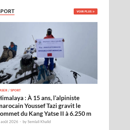
SPORT
VOIR PLUS
ASER
/
SPORT
imalaya : À 15 ans, l’alpiniste
marocain Youssef Tazi gravit le
sommet du Kang Yatse II à 6.250 m
 août 2026
-
by
Semlali Khalid