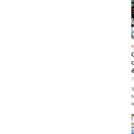
A
2
T
M
l