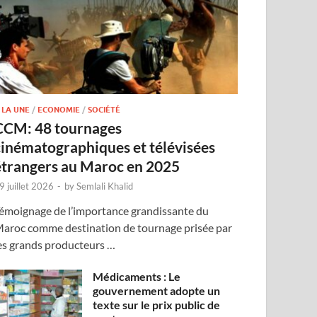
 LA UNE
/
ECONOMIE
/
SOCIÉTÉ
CCM: 48 tournages
cinématographiques et télévisées
étrangers au Maroc en 2025
9 juillet 2026
-
by
Semlali Khalid
émoignage de l’importance grandissante du
aroc comme destination de tournage prisée par
es grands producteurs …
Médicaments : Le
gouvernement adopte un
texte sur le prix public de