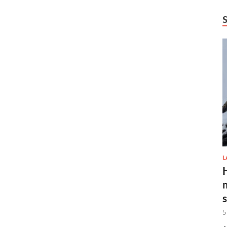
L
H
5