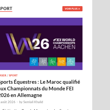
SPORT
VOIR PLUS
ASER
/
SPORT
Sports Équestres : Le Maroc qualifié
aux Championnats du Monde FEI
2026 en Allemagne
 août 2026
-
by
Semlali Khalid