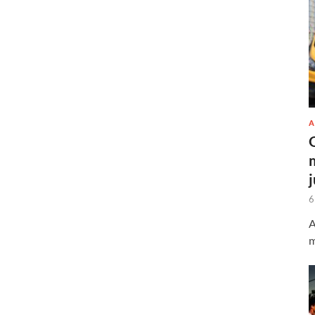
A
6
A
m