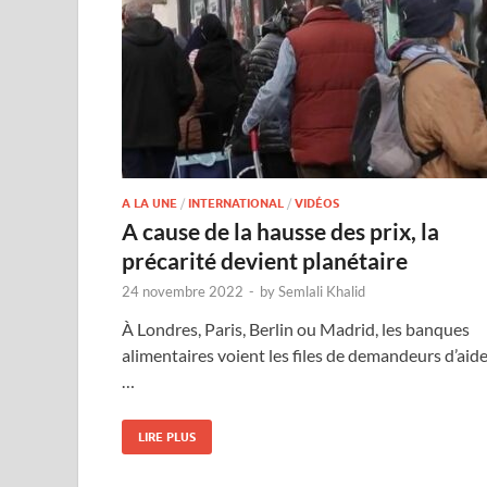
A LA UNE
/
INTERNATIONAL
/
VIDÉOS
A cause de la hausse des prix, la
précarité devient planétaire
24 novembre 2022
-
by
Semlali Khalid
À Londres, Paris, Berlin ou Madrid, les banques
alimentaires voient les files de demandeurs d’aid
…
LIRE PLUS