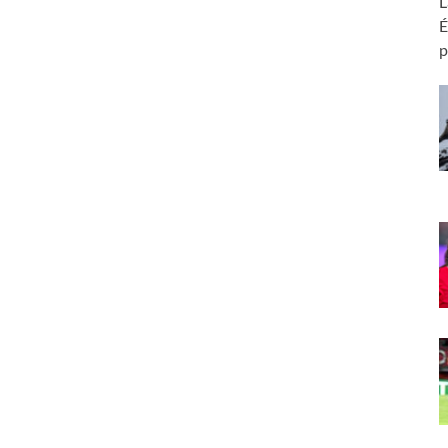
L
É
p