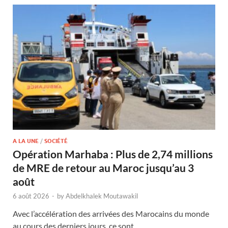
A LA UNE
/
SOCIÉTÉ
Opération Marhaba : Plus de 2,74 millions
de MRE de retour au Maroc jusqu’au 3
août
6 août 2026
-
by
Abdelkhalek Moutawakil
Avec l’accélération des arrivées des Marocains du monde
au cours des derniers jours, ce sont …