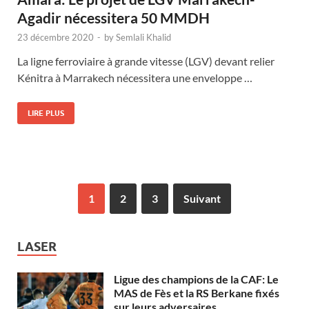
Agadir nécessitera 50 MMDH
23 décembre 2020
-
by
Semlali Khalid
La ligne ferroviaire à grande vitesse (LGV) devant relier
Kénitra à Marrakech nécessitera une enveloppe …
LIRE PLUS
1
2
3
Suivant
LASER
Ligue des champions de la CAF: Le
MAS de Fès et la RS Berkane fixés
sur leurs adversaires