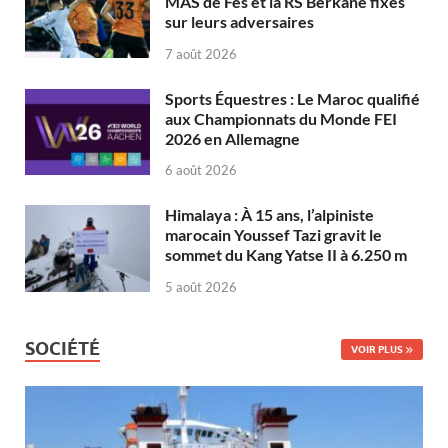
MAS de Fès et la RS Berkane fixés
sur leurs adversaires
7 août 2026
Sports Équestres : Le Maroc qualifié
aux Championnats du Monde FEI
2026 en Allemagne
6 août 2026
Himalaya : À 15 ans, l’alpiniste
marocain Youssef Tazi gravit le
sommet du Kang Yatse II à 6.250 m
5 août 2026
SOCIÉTÉ
VOIR PLUS