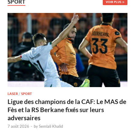
SPORT
VOIR PLUS
LASER
/
SPORT
Ligue des champions de la CAF: Le MAS de
Fès et la RS Berkane fixés sur leurs
adversaires
7 août 2026
-
by
Semlali Khalid