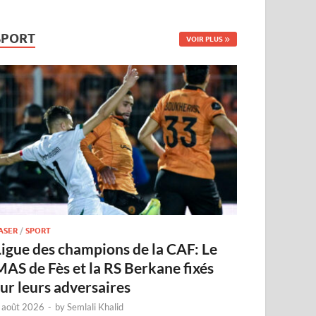
SPORT
VOIR PLUS
ASER
/
SPORT
Ligue des champions de la CAF: Le
MAS de Fès et la RS Berkane fixés
sur leurs adversaires
 août 2026
-
by
Semlali Khalid