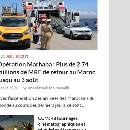
 LA UNE
/
SOCIÉTÉ
Opération Marhaba : Plus de 2,74
millions de MRE de retour au Maroc
jusqu’au 3 août
 août 2026
-
by
Abdelkhalek Moutawakil
vec l’accélération des arrivées des Marocains du
onde au cours des derniers jours, ce sont …
CCM: 48 tournages
cinématographiques et
télévisées étrangers au