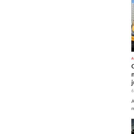
A
6
A
m