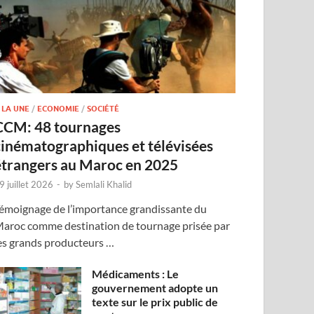
 LA UNE
/
ECONOMIE
/
SOCIÉTÉ
CCM: 48 tournages
cinématographiques et télévisées
étrangers au Maroc en 2025
9 juillet 2026
-
by
Semlali Khalid
émoignage de l’importance grandissante du
aroc comme destination de tournage prisée par
es grands producteurs …
Médicaments : Le
gouvernement adopte un
texte sur le prix public de