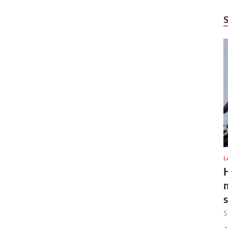
L
H
5