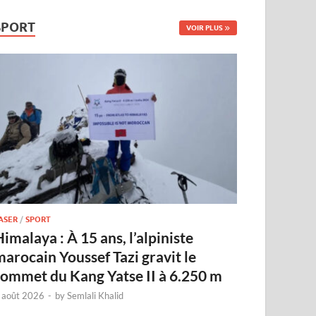
SPORT
VOIR PLUS
ASER
/
SPORT
imalaya : À 15 ans, l’alpiniste
marocain Youssef Tazi gravit le
sommet du Kang Yatse II à 6.250 m
 août 2026
-
by
Semlali Khalid