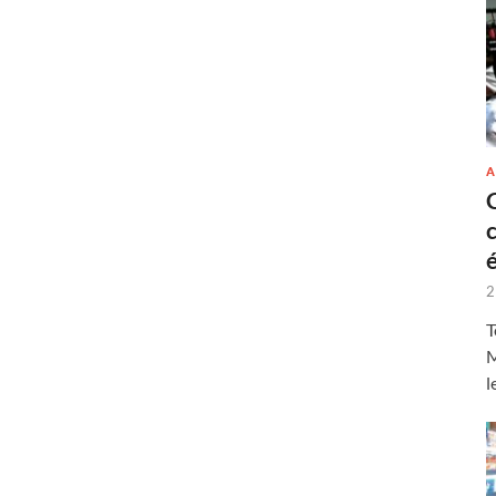
A
2
T
M
l