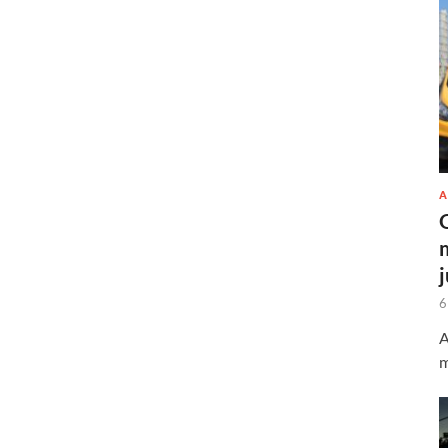
A
6
A
m