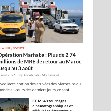
 LA UNE
/
SOCIÉTÉ
Opération Marhaba : Plus de 2,74
millions de MRE de retour au Maroc
jusqu’au 3 août
 août 2026
-
by
Abdelkhalek Moutawakil
vec l’accélération des arrivées des Marocains du
onde au cours des derniers jours, ce sont …
CCM: 48 tournages
cinématographiques et
télévisées étrangers au