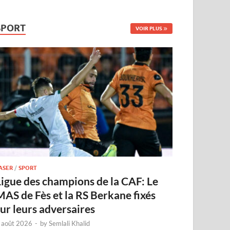
SPORT
VOIR PLUS
ASER
/
SPORT
Ligue des champions de la CAF: Le
MAS de Fès et la RS Berkane fixés
sur leurs adversaires
 août 2026
-
by
Semlali Khalid