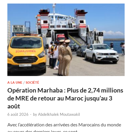
A LA UNE
/
SOCIÉTÉ
Opération Marhaba : Plus de 2,74 millions
de MRE de retour au Maroc jusqu’au 3
août
6 août 2026
-
by
Abdelkhalek Moutawakil
Avec l’accélération des arrivées des Marocains du monde
au cours des derniers jours, ce sont …