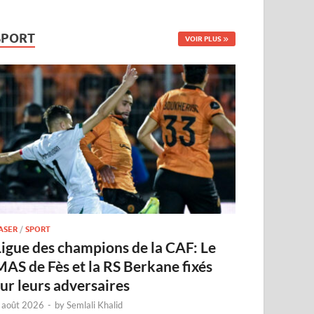
SPORT
VOIR PLUS
ASER
/
SPORT
Ligue des champions de la CAF: Le
MAS de Fès et la RS Berkane fixés
sur leurs adversaires
 août 2026
-
by
Semlali Khalid