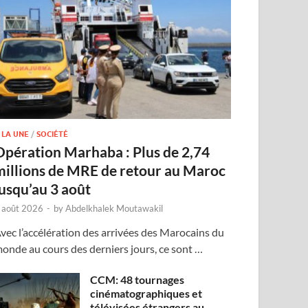
 LA UNE
/
SOCIÉTÉ
Opération Marhaba : Plus de 2,74
millions de MRE de retour au Maroc
jusqu’au 3 août
 août 2026
-
by
Abdelkhalek Moutawakil
vec l’accélération des arrivées des Marocains du
onde au cours des derniers jours, ce sont …
CCM: 48 tournages
cinématographiques et
télévisées étrangers au