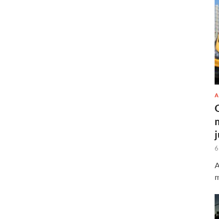
A
6
A
m