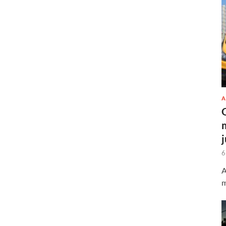
A
6
A
m