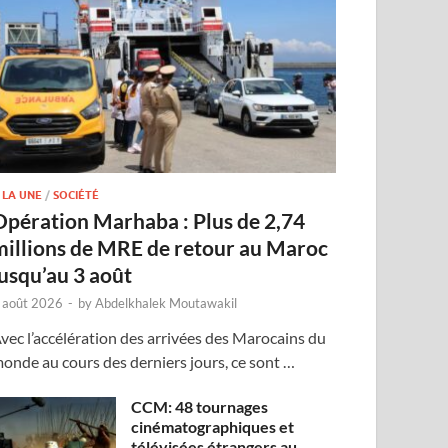
 LA UNE
/
SOCIÉTÉ
Opération Marhaba : Plus de 2,74
millions de MRE de retour au Maroc
jusqu’au 3 août
 août 2026
-
by
Abdelkhalek Moutawakil
vec l’accélération des arrivées des Marocains du
onde au cours des derniers jours, ce sont …
CCM: 48 tournages
cinématographiques et
télévisées étrangers au