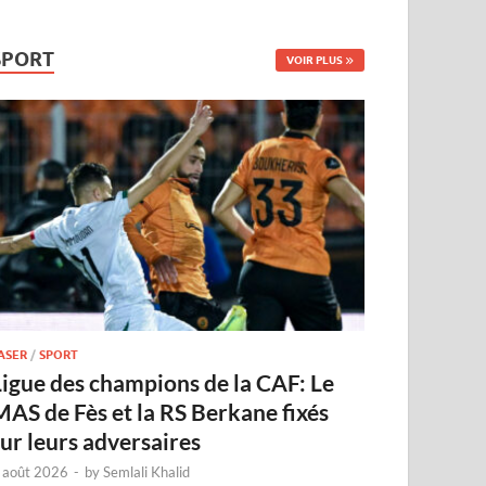
SPORT
VOIR PLUS
ASER
/
SPORT
Ligue des champions de la CAF: Le
MAS de Fès et la RS Berkane fixés
sur leurs adversaires
 août 2026
-
by
Semlali Khalid