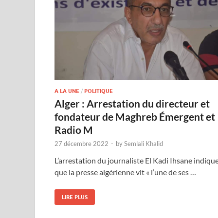
A LA UNE
/
POLITIQUE
Alger : Arrestation du directeur et
fondateur de Maghreb Émergent et
Radio M
27 décembre 2022
-
by
Semlali Khalid
L’arrestation du journaliste El Kadi Ihsane indiqu
que la presse algérienne vit « l’une de ses …
LIRE PLUS