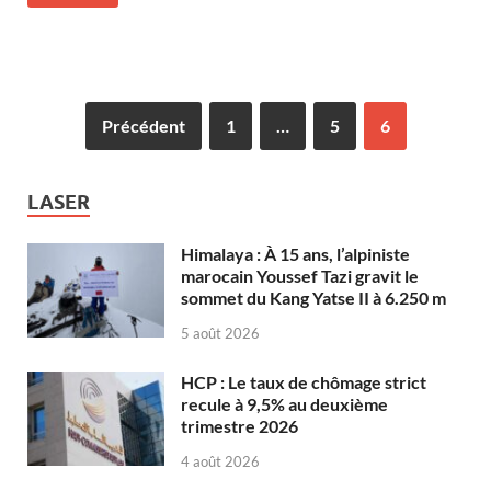
Précédent
1
…
5
6
LASER
Himalaya : À 15 ans, l’alpiniste
marocain Youssef Tazi gravit le
sommet du Kang Yatse II à 6.250 m
5 août 2026
HCP : Le taux de chômage strict
recule à 9,5% au deuxième
trimestre 2026
4 août 2026