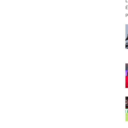
L
É
p