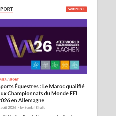
SPORT
VOIR PLUS
ASER
/
SPORT
Sports Équestres : Le Maroc qualifié
aux Championnats du Monde FEI
2026 en Allemagne
 août 2026
-
by
Semlali Khalid