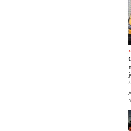
A
6
A
m