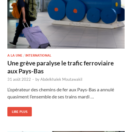
A LA UNE
/
INTERNATIONAL
Une grève paralyse le trafic ferroviaire
aux Pays-Bas
31 août 2022
-
by
Abdelkhalek Moutawakil
L’opérateur des chemins de fer aux Pays-Bas a annulé
quasiment l’ensemble de ses trains mardi …
LIRE PLUS