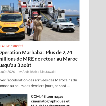
 LA UNE
/
SOCIÉTÉ
Opération Marhaba : Plus de 2,74
millions de MRE de retour au Maroc
jusqu’au 3 août
 août 2026
-
by
Abdelkhalek Moutawakil
vec l’accélération des arrivées des Marocains du
onde au cours des derniers jours, ce sont …
CCM: 48 tournages
cinématographiques et
télévisées étrangers au