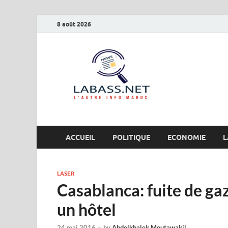
8 août 2026
Labas
L’autre info Maro
ACCUEIL
POLITIQUE
ECONOMIE
L
LASER
Casablanca: fuite de ga
un hôtel
24 mai 2016
-
by
Abdelkhalek Moutawakil