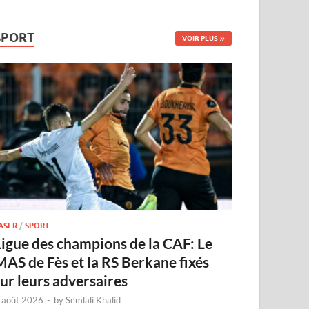
SPORT
VOIR PLUS
ASER
/
SPORT
Ligue des champions de la CAF: Le
MAS de Fès et la RS Berkane fixés
sur leurs adversaires
 août 2026
-
by
Semlali Khalid