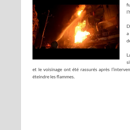
f
l
D
a
d
L
s
et le voisinage ont été rassurés après l’interve
éteindre les flammes.