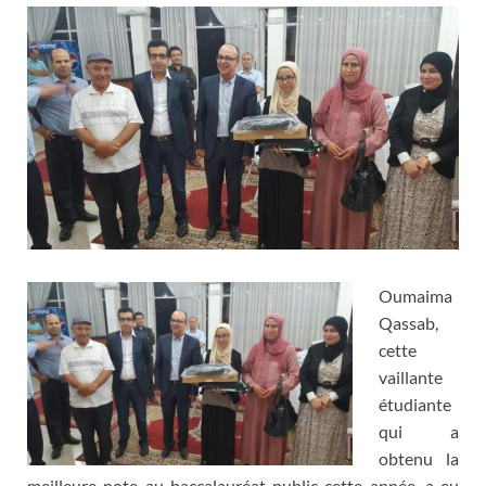
Oumaima
Qassab,
cette
vaillante
étudiante
qui a
obtenu la
meilleure note au baccalauréat public cette année, a eu