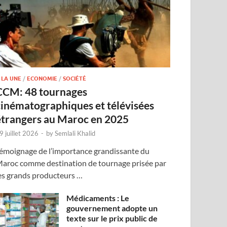
 LA UNE
/
ECONOMIE
/
SOCIÉTÉ
CCM: 48 tournages
cinématographiques et télévisées
étrangers au Maroc en 2025
9 juillet 2026
-
by
Semlali Khalid
émoignage de l’importance grandissante du
aroc comme destination de tournage prisée par
es grands producteurs …
Médicaments : Le
gouvernement adopte un
texte sur le prix public de