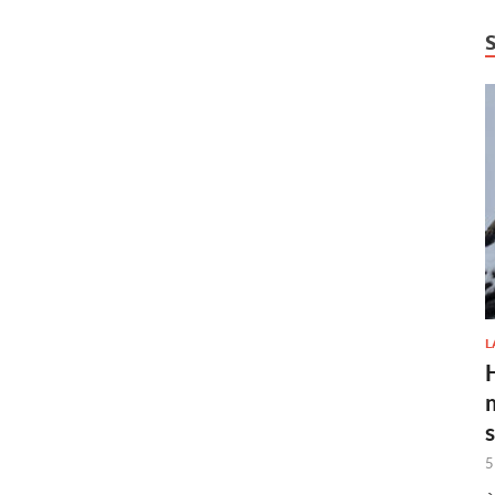
L
H
5