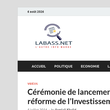
6 août 2026
Labas
L’autre info Maro
ACCUEIL
POLITIQUE
ECONOMIE
L
VIDÉOS
Cérémonie de lancemen
réforme de l’Investisse
4 juillet 2016
-
by
Semlali Khalid