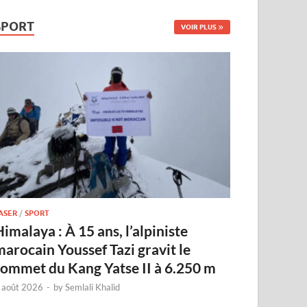
SPORT
VOIR PLUS
ASER
/
SPORT
imalaya : À 15 ans, l’alpiniste
marocain Youssef Tazi gravit le
sommet du Kang Yatse II à 6.250 m
 août 2026
-
by
Semlali Khalid