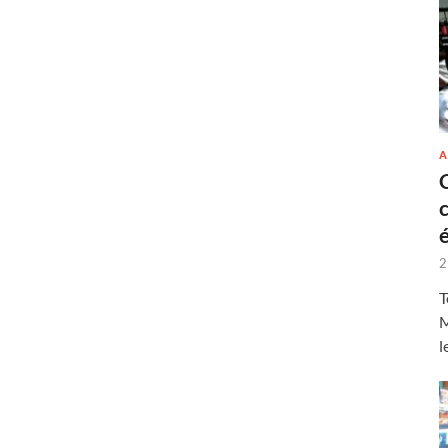
A
2
T
M
l