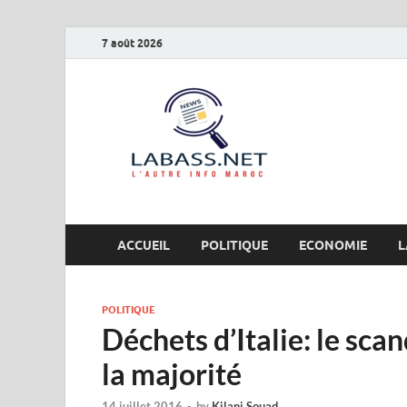
7 août 2026
Labas
L’autre info Maro
ACCUEIL
POLITIQUE
ECONOMIE
L
POLITIQUE
Déchets d’Italie: le sc
la majorité
14 juillet 2016
-
by
Kilani Souad