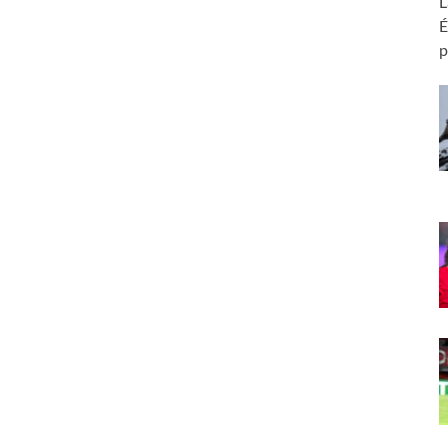
L
É
p