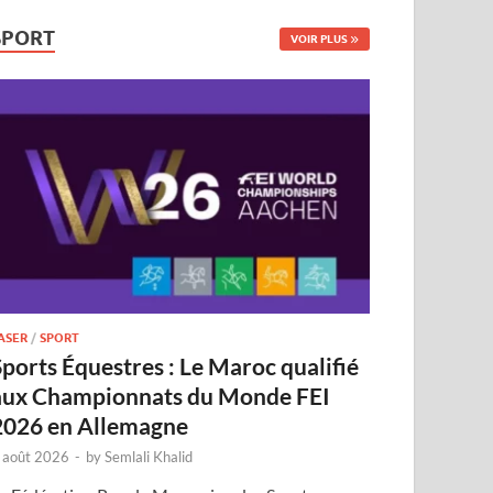
SPORT
VOIR PLUS
ASER
/
SPORT
Sports Équestres : Le Maroc qualifié
aux Championnats du Monde FEI
2026 en Allemagne
 août 2026
-
by
Semlali Khalid