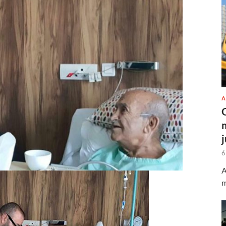
A
6
A
m