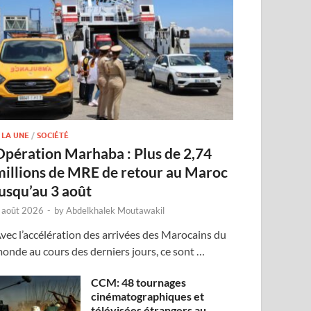
 LA UNE
/
SOCIÉTÉ
Opération Marhaba : Plus de 2,74
millions de MRE de retour au Maroc
jusqu’au 3 août
 août 2026
-
by
Abdelkhalek Moutawakil
vec l’accélération des arrivées des Marocains du
onde au cours des derniers jours, ce sont …
CCM: 48 tournages
cinématographiques et
télévisées étrangers au