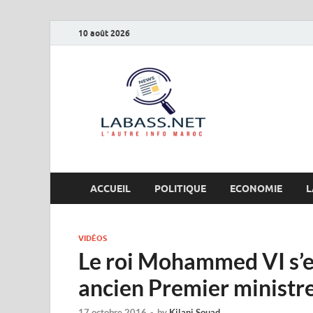
10 août 2026
Labas
L’autre info Maro
ACCUEIL
POLITIQUE
ECONOMIE
L
VIDÉOS
Le roi Mohammed VI s’e
ancien Premier ministr
17 octobre 2016
-
by
Kilani Souad