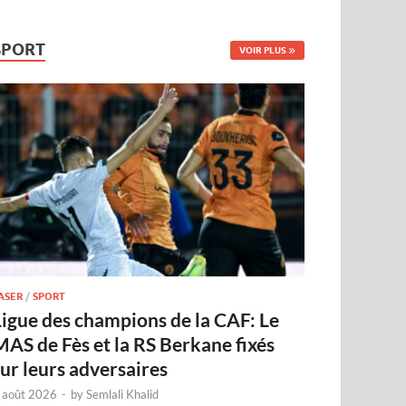
SPORT
VOIR PLUS
ASER
/
SPORT
Ligue des champions de la CAF: Le
MAS de Fès et la RS Berkane fixés
sur leurs adversaires
 août 2026
-
by
Semlali Khalid