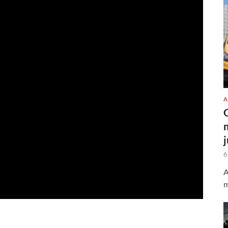
A
6
A
m