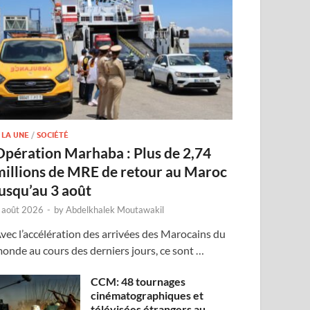
 LA UNE
/
SOCIÉTÉ
Opération Marhaba : Plus de 2,74
millions de MRE de retour au Maroc
jusqu’au 3 août
 août 2026
-
by
Abdelkhalek Moutawakil
vec l’accélération des arrivées des Marocains du
onde au cours des derniers jours, ce sont …
CCM: 48 tournages
cinématographiques et
télévisées étrangers au