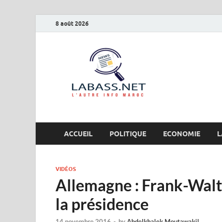
8 août 2026
Labas
L’autre info Maro
ACCUEIL
POLITIQUE
ECONOMIE
L
VIDÉOS
Allemagne : Frank-Walt
la présidence
14 novembre 2016
-
by
Abdelkhalek Moutawakil