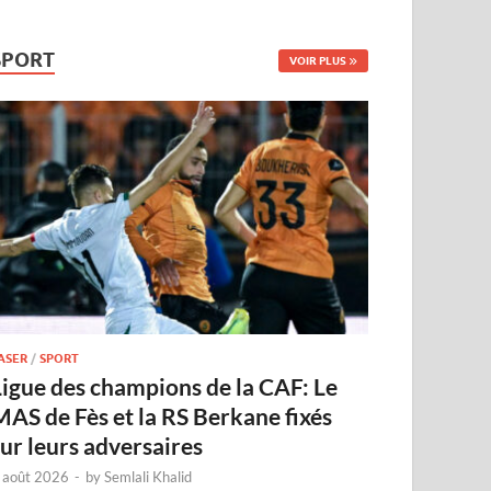
SPORT
VOIR PLUS
ASER
/
SPORT
Ligue des champions de la CAF: Le
MAS de Fès et la RS Berkane fixés
sur leurs adversaires
 août 2026
-
by
Semlali Khalid