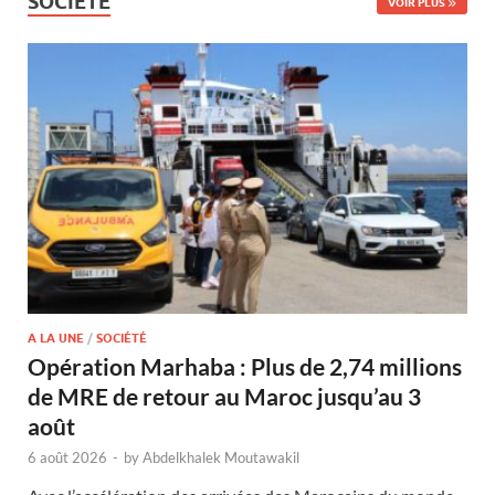
SOCIÉTÉ
VOIR PLUS
A LA UNE
/
SOCIÉTÉ
Opération Marhaba : Plus de 2,74 millions
de MRE de retour au Maroc jusqu’au 3
août
6 août 2026
-
by
Abdelkhalek Moutawakil