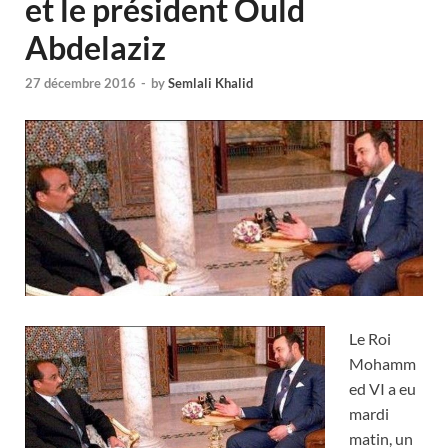
et le président Ould
Abdelaziz
27 décembre 2016
-
by
Semlali Khalid
Le Roi
Mohamm
ed VI a eu
mardi
matin, un