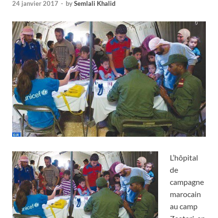
24 janvier 2017
-
by
Semlali Khalid
L’hôpital
de
campagne
marocain
au camp